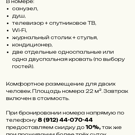
В номере:
санузел,
душ,
телевизор + спутниковое ТВ,
Wi-Fi,
журнальный столик + стулья,
кондиционер,
две отдельные односпальные или
одна двуспальная кровать (по выбору
гостей).
Комфортное размещение для двоих
человек. Площадь номера 22 м². Завтрак
включен в стоимость.
При бронировании номера напрямую по
телефону
8 (912) 44-070-44
предоставляем скидку до
10%,
так же
при проживании более трёх суток